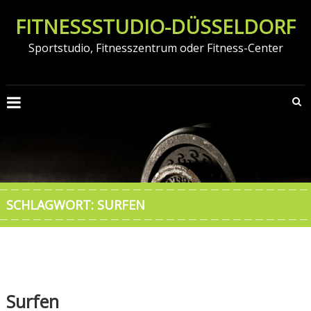
Zum
FITNESSSTUDIO-DÜSSELDORF
Inhalt
springen
Sportstudio, Fitnesszentrum oder Fitness-Center
SCHLAGWORT:
SURFEN
Surfen