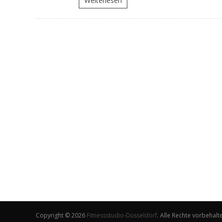
Weiterlesen
Copyright © 2026
Fitnessstudio-Düsseldorf
. Alle Rechte vorbehal