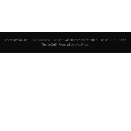
Copyright © 2026
Fitnessstudio-Düsseldorf
. Alle Rechte vorbehalten. Theme:
FitClub
von
ThemeGrill. Powered by
WordPress
.