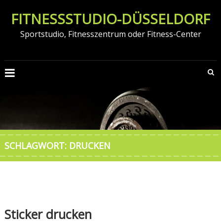
Zum
FITNESSSTUDIO-DÜSSELDORF
Inhalt
springen
Sportstudio, Fitnesszentrum oder Fitness-Center
SCHLAGWORT:
DRUCKEN
Sticker drucken